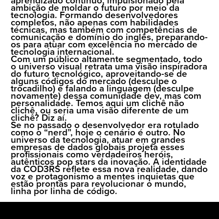
ambição de moldar o futuro por meio da
tecnologia. Formando desenvolvedores
completos, não apenas com habilidades
técnicas, mas também com competências de
comunicação e domínio do inglês, preparando-
os para atuar com excelência no mercado de
tecnologia internacional.
Com um público altamente segmentado, todo
o universo visual retrata uma visão inspiradora
do futuro tecnológico, aproveitando-se de
alguns códigos do mercado (desculpe o
trocadilho) e falando a linguagem (desculpe
novamente) dessa comunidade dev, mas com
personalidade. Temos aqui um clichê não
clichê, ou seria uma visão diferente de um
clichê? Diz aí.
Se no passado o desenvolvedor era rotulado
como o “nerd”, hoje o cenário é outro. No
universo da tecnologia, atuar em grandes
empresas de dados globais projeta esses
profissionais como verdadeiros heróis,
autênticos pop stars da inovação. A identidade
da COD3RS reflete essa nova realidade, dando
voz e protagonismo a mentes inquietas que
estão prontas para revolucionar o mundo,
linha por linha de código.